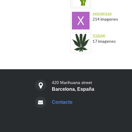
xxevansxx
214 imagenes
Itsluigi
17 imagenes
420 Marihuana street
Barcelona, España
Contacto