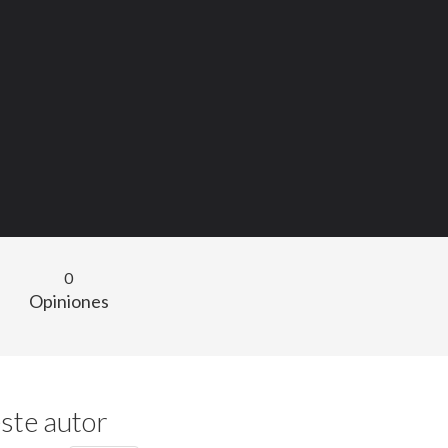
0
Opiniones
ste autor