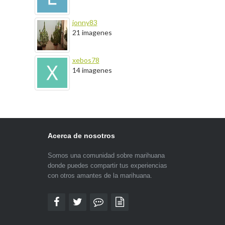
jonny83
21 imagenes
xebos78
14 imagenes
Acerca de nosotros
Somos una comunidad sobre marihuana
donde puedes compartir tus experiencias
con otros amantes de la marihuana.