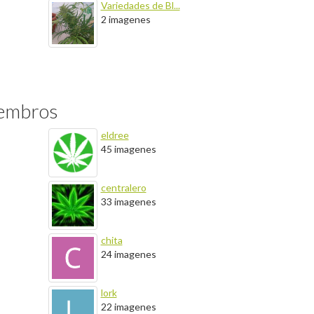
Variedades de Bl...
2 imagenes
iembros
eldree
45 imagenes
centralero
33 imagenes
chita
24 imagenes
lork
22 imagenes