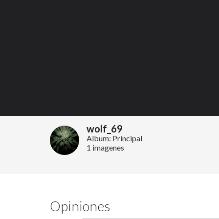
wolf_69
Album: Principal
1 imagenes
Opiniones