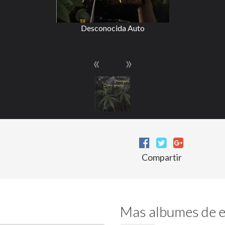
Desconocida Auto
«
»
Compartir
Mas albumes de e