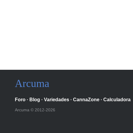
Arcuma
Foro
·
Blog
·
Variedades
·
CannaZone
·
Calculadora
Arcuma © 2012-2026