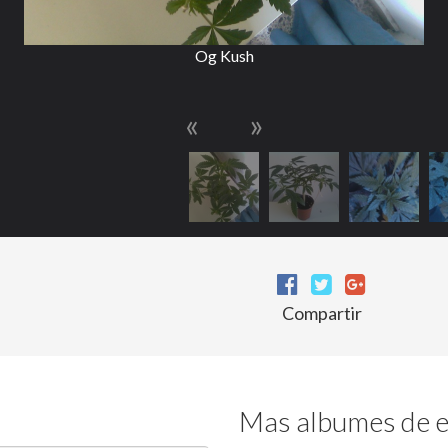
Og Kush
«
»
Compartir
Mas albumes de e