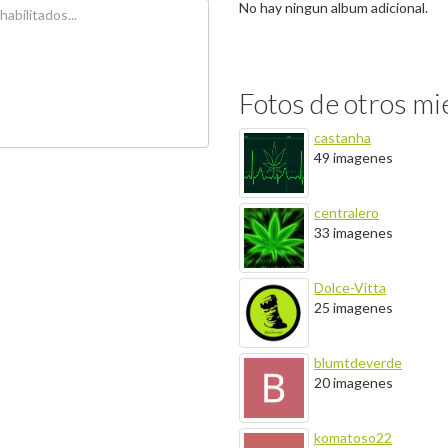
No hay ningun album adicional.
Fotos de otros m
castanha
49 imagenes
centralero
33 imagenes
Dolce-Vitta
25 imagenes
blumtdeverde
20 imagenes
komatoso22