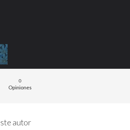
0
Opiniones
ste autor