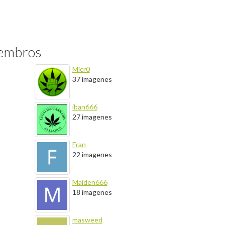
iembros
Micr0
37 imagenes
iban666
27 imagenes
Fran
22 imagenes
Maiden666
18 imagenes
masweed